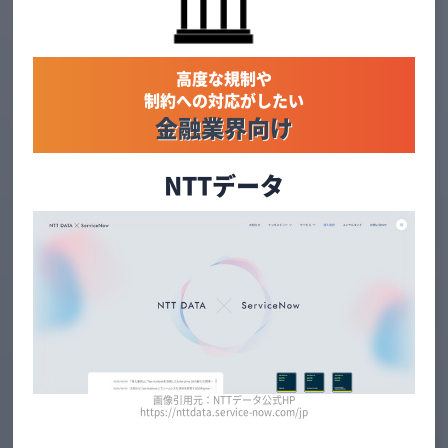
高度な規制や
制約への対応がしたい
金融業界向け
NTTデータ
画像引用元：NTTデータ公式HP
https://nttdata.service-now.com/jp