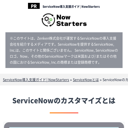
ServiceNow導入支援ガイド│NowStarters
※このサイトは、Zenken株式会社が運営するServiceNowの導入支援
会社を紹介するメディアです。ServiceNowを提供するServiceNow,
Inc.は、このサイトと関係ございません。 ServiceNow, ServiceNowの
ロゴ、Now、その他のServiceNowマークは米国および/またはその他
の国におけるServiceNow, Inc.の商標または登録商標です。
ServiceNow導入支援ガイド│NowStarters
»
ServiceNowとは
»
ServiceNo
ServiceNowのカスタマイズとは